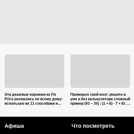
Эти дешевые корзинки из Fix
Проверьте свой мозг: решите в
Price разошлись по всему дому:
уме и без калькулятора сложный
использую их 11 способами и
пример (93 − 35) : (1 + 6) · 7 + 81 :
снова беру целую стопку
(4 + 5)
Афиша
Что посмотреть