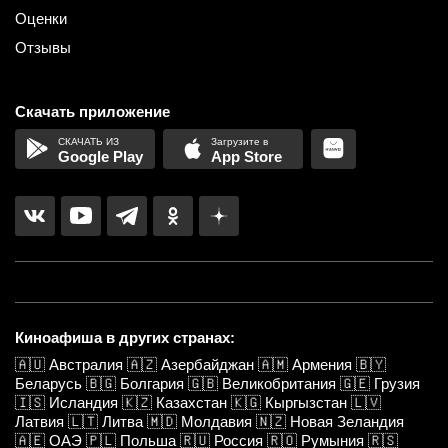
Оценки
Отзывы
Скачать приложение
Google Play
App Store
Киноафиша в других странах:
🇦🇺
Австралия
🇦🇿
Азербайджан
🇦🇲
Армения
🇧🇾
Беларусь
🇧🇬
Болгария
🇬🇧
Великобритания
🇬🇪
Грузия
🇮🇸
Исландия
🇰🇿
Казахстан
🇰🇬
Кыргызстан
🇱🇻
Латвия
🇱🇹
Литва
🇲🇩
Молдавия
🇳🇿
Новая Зеландия
🇦🇪
ОАЭ
🇵🇱
Польша
🇷🇺
Россия
🇷🇴
Румыния
🇷🇸