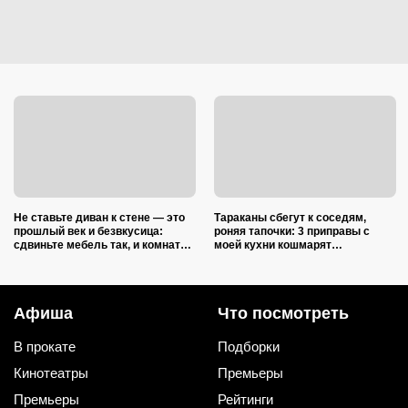
Не ставьте диван к стене — это
Тараканы сбегут к соседям,
прошлый век и безвкусица:
роняя тапочки: 3 приправы с
сдвиньте мебель так, и комната
моей кухни кошмарят
преобразится как после ремонта
вредителей сильнее дихлофоса
Афиша
Что посмотреть
В прокате
Подборки
Кинотеатры
Премьеры
Премьеры
Рейтинги