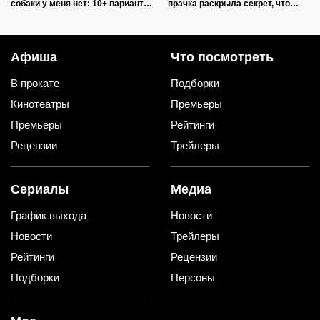
собаки у меня нет: 10+ вариантов
прачка раскрыла секрет, что
использования их дома и на
добавить в барабан вместе с
даче
порошком
Афиша
Что посмотреть
В прокате
Подборки
Кинотеатры
Премьеры
Премьеры
Рейтинги
Рецензии
Трейлеры
Сериалы
Медиа
График выхода
Новости
Новости
Трейлеры
Рейтинги
Рецензии
Подборки
Персоны