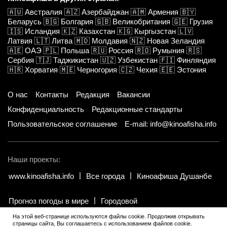
🇦🇺
Австралия
🇦🇿
Азербайджан
🇦🇲
Армения
🇧🇾
Беларусь
🇧🇬
Болгария
🇬🇧
Великобритания
🇬🇪
Грузия
🇮🇸
Исландия
🇰🇿
Казахстан
🇰🇬
Кыргызстан
🇱🇻
Латвия
🇱🇹
Литва
🇲🇩
Молдавия
🇳🇿
Новая Зеландия
🇦🇪
ОАЭ
🇵🇱
Польша
🇷🇺
Россия
🇷🇴
Румыния
🇷🇸
Сербия
🇹🇯
Таджикистан
🇺🇿
Узбекистан
🇫🇮
Финляндия
🇭🇷
Хорватия
🇲🇪
Черногория
🇨🇿
Чехия
🇪🇪
Эстония
О нас
Контакты
Редакция
Вакансии
Конфиденциальность
Редакционные стандарты
Пользовательское соглашение
E-mail: info@kinoafisha.info
Наши проекты:
www.kinoafisha.info
Все города
Киноафиша Душанбе
Прогноз погоды в мире
Городовой
На этой веб-странице используются файлы cookie. Продолжив открывать
страницы сайта, Вы соглашаетесь с использованием файлов cookie.
© 2002-2026 Все права и материалы принадлежат «Киноафиша».
.