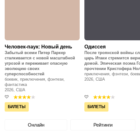
Человек-паук: Новый день
Одиссея
Забытый всеми Питер Паркер
После троянской войны с
сталкивается с новой масштабной
царь Итаки стремится вер
угрозой и переживает опасную
домой. Эпическая поэма Г
эволюцию своих
прочтении Кристофера Но
суперспособностей
приключения, фэнтези, боев
боевик, приключения, фэнтези,
2026, США
фантастика
2026, США
БИЛЕТЫ
БИЛЕТЫ
Онлайн
Рейтинги