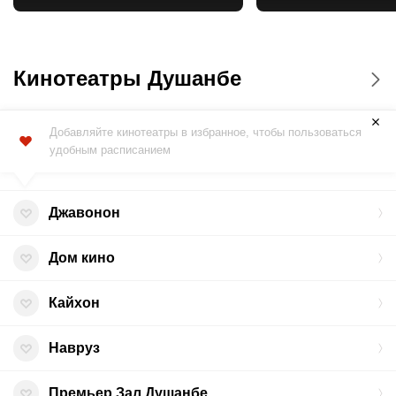
зверя»
Кинотеатры Душанбе
Добавляйте кинотеатры в избранное, чтобы пользоваться
удобным расписанием
Джавонон
Дом кино
Кайхон
Навруз
Премьер Зал Душанбе