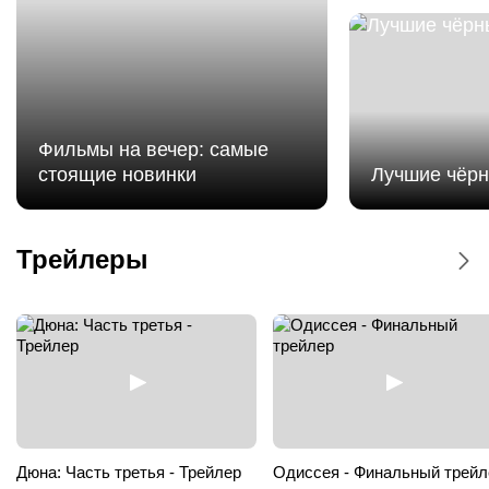
Фильмы на вечер: самые
стоящие новинки
Лучшие чёр
Мстители: Доктор Дум - Дублированный
трейлер
Трейлеры
Мстители: Доктор Дум
Дюна: Часть третья - Трейлер
Одиссея - Финальный трейл