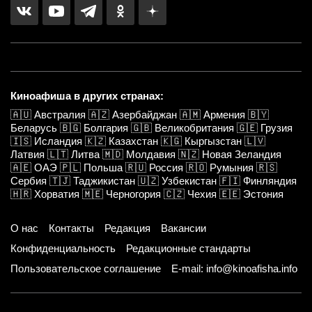
Киноафиша в других странах:
🇦🇺
Австралия
🇦🇿
Азербайджан
🇦🇲
Армения
🇧🇾
Беларусь
🇧🇬
Болгария
🇬🇧
Великобритания
🇬🇪
Грузия
🇮🇸
Исландия
🇰🇿
Казахстан
🇰🇬
Кыргызстан
🇱🇻
Латвия
🇱🇹
Литва
🇲🇩
Молдавия
🇳🇿
Новая Зеландия
🇦🇪
ОАЭ
🇵🇱
Польша
🇷🇺
Россия
🇷🇴
Румыния
🇷🇸
Сербия
🇹🇯
Таджикистан
🇺🇿
Узбекистан
🇫🇮
Финляндия
🇭🇷
Хорватия
🇲🇪
Черногория
🇨🇿
Чехия
🇪🇪
Эстония
О нас
Контакты
Редакция
Вакансии
Конфиденциальность
Редакционные стандарты
Пользовательское соглашение
E-mail: info@kinoafisha.info