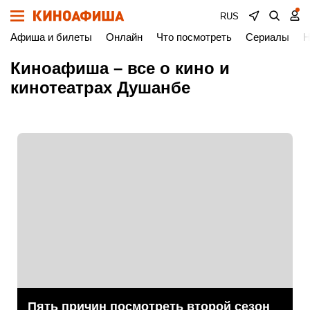
RUS
Афиша и билеты
Онлайн
Что посмотреть
Сериалы
Н
Киноафиша – все о кино и
кинотеатрах Душанбе
Пять причин посмотреть второй сезон