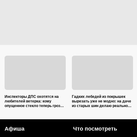
Инспекторы ДПС охотятся на
Гадких лебедей из покрышек
любителей ветерка: кому
вырезать уже не модно: на даче
опущенное стекло теперь грозит
из старых шин делаю реально
лишением прав
полезные вещи
Афиша
Что посмотреть