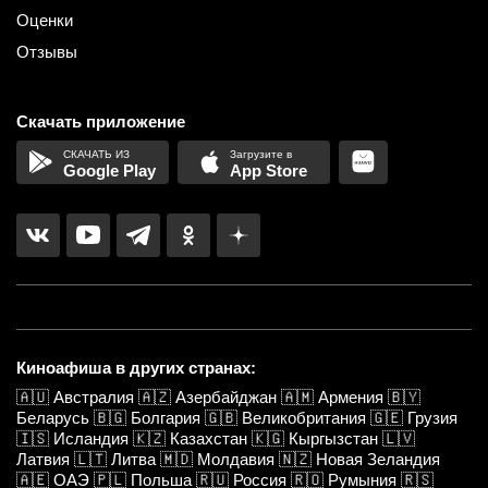
Оценки
Отзывы
Скачать приложение
Google Play
App Store
Киноафиша в других странах:
🇦🇺
Австралия
🇦🇿
Азербайджан
🇦🇲
Армения
🇧🇾
Беларусь
🇧🇬
Болгария
🇬🇧
Великобритания
🇬🇪
Грузия
🇮🇸
Исландия
🇰🇿
Казахстан
🇰🇬
Кыргызстан
🇱🇻
Латвия
🇱🇹
Литва
🇲🇩
Молдавия
🇳🇿
Новая Зеландия
🇦🇪
ОАЭ
🇵🇱
Польша
🇷🇺
Россия
🇷🇴
Румыния
🇷🇸