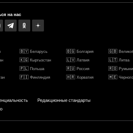
ся на нас
🇧🇾
🇧🇬
🇬🇧
я
Беларусь
Болгария
Велико
🇰🇬
🇱🇻
🇱🇹
ан
Кыргызстан
Латвия
Литва
🇵🇱
🇷🇺
🇷🇴
Польша
Россия
Румыни
🇫🇮
🇭🇷
🇲🇪
тан
Финляндия
Хорватия
Черног
енциальность
Редакционные стандарты
fo