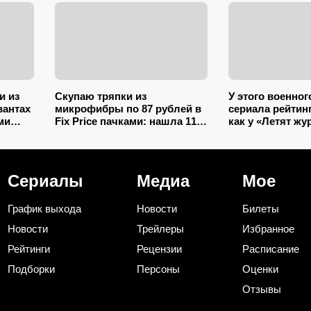
и из
Скупаю тряпки из
У этого военног
вантах
микрофибры по 87 рублей в
сериала рейтинг
ими
Fix Price пачками: нашла 11+
как у «Летят жу
 и
применений для дома и
4 серии, а забы
дачи, и ни одно не связано с
уборкой
Сериалы
Медиа
Мое
График выхода
Новости
Билеты
Новости
Трейлеры
Избранное
Рейтинги
Рецензии
Расписание
Подборки
Персоны
Оценки
Отзывы