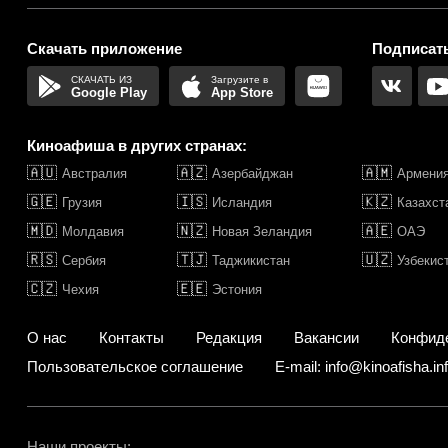
Скачать приложение
Подписать
Google Play
App Store
Киноафиша в других странах:
🇦🇺
🇦🇿
🇦🇲
Австралия
Азербайджан
Армени
🇬🇪
🇮🇸
🇰🇿
Грузия
Исландия
Казахст
🇲🇩
🇳🇿
🇦🇪
Молдавия
Новая Зеландия
ОАЭ
🇷🇸
🇹🇯
🇺🇿
Сербия
Таджикистан
Узбекис
🇨🇿
🇪🇪
Чехия
Эстония
О нас
Контакты
Редакция
Вакансии
Конфид
Пользовательское соглашение
E-mail: info@kinoafisha.in
Наши проекты: