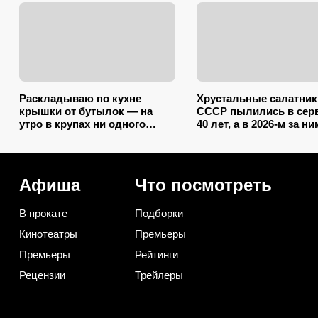
Раскладываю по кухне
Хрустальные салатник
крышки от бутылок — на
СССР пылились в сер
утро в крупах ни одного
40 лет, а в 2026-м за н
жучка: эффект как от
охотятся: снова в моде
дорогой отравы
дорожают
Афиша
Что посмотреть
В прокате
Подборки
Кинотеатры
Премьеры
Премьеры
Рейтинги
Рецензии
Трейлеры