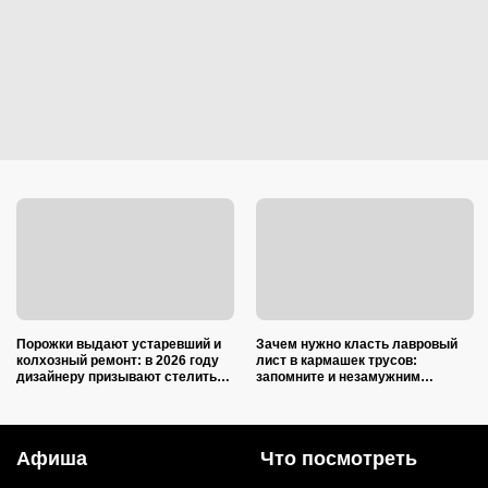
Порожки выдают устаревший и
Зачем нужно класть лавровый
колхозный ремонт: в 2026 году
лист в кармашек трусов:
дизайнеру призывают стелить
запомните и незамужним
пол в квартирах только так
подругам расскажите
Афиша
Что посмотреть