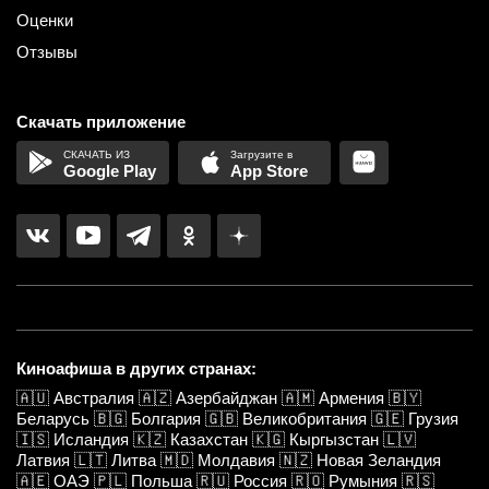
Оценки
Отзывы
Скачать приложение
Google Play
App Store
Киноафиша в других странах:
🇦🇺
Австралия
🇦🇿
Азербайджан
🇦🇲
Армения
🇧🇾
Беларусь
🇧🇬
Болгария
🇬🇧
Великобритания
🇬🇪
Грузия
🇮🇸
Исландия
🇰🇿
Казахстан
🇰🇬
Кыргызстан
🇱🇻
Латвия
🇱🇹
Литва
🇲🇩
Молдавия
🇳🇿
Новая Зеландия
🇦🇪
ОАЭ
🇵🇱
Польша
🇷🇺
Россия
🇷🇴
Румыния
🇷🇸