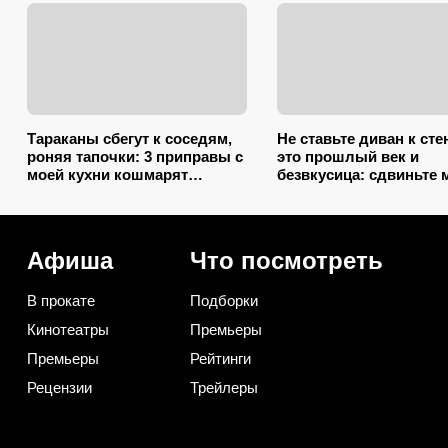
Тараканы сбегут к соседям,
Не ставьте диван к сте
роняя тапочки: 3 приправы с
это прошлый век и
моей кухни кошмарят
безвкусица: сдвиньте 
вредителей сильнее
так, и комната преобра
дихлофоса
как после ремонта
Афиша
Что посмотреть
В прокате
Подборки
Кинотеатры
Премьеры
Премьеры
Рейтинги
Рецензии
Трейлеры