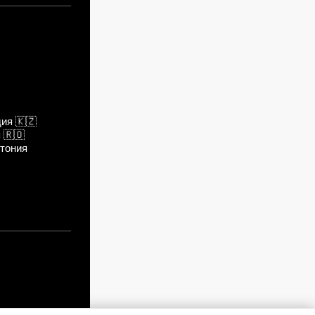
дия
🇰🇿
я
🇷🇴
тония