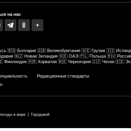
ся на нас
усь
🇧🇬
Болгария
🇬🇧
Великобритания
🇬🇪
Грузия
🇮🇸
Ислан
лдавия
🇳🇿
Новая Зеландия
🇦🇪
ОАЭ
🇵🇱
Польша
🇷🇺
Росси
🇮
Финляндия
🇭🇷
Хорватия
🇲🇪
Черногория
🇨🇿
Чехия
🇪🇪
Эс
енциальность
Редакционные стандарты
fo
 погоды в мире
Городовой