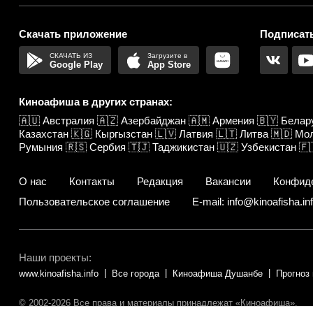
Скачать приложение
Подписать
Google Play
App Store
Киноафиша в других странах:
🇦🇺
Австралия
🇦🇿
Азербайджан
🇦🇲
Армения
🇧🇾
Белар
Казахстан
🇰🇬
Кыргызстан
🇱🇻
Латвия
🇱🇹
Литва
🇲🇩
Мо
Румыния
🇷🇸
Сербия
🇹🇯
Таджикистан
🇺🇿
Узбекистан
🇫
О нас
Контакты
Редакция
Вакансии
Конфид
Пользовательское соглашение
E-mail: info@kinoafisha.in
Наши проекты:
www.kinoafisha.info
Все города
Киноафиша Душанбе
Прогноз
© 2002-2026 Все права и материалы принадлежат «Киноафиша».