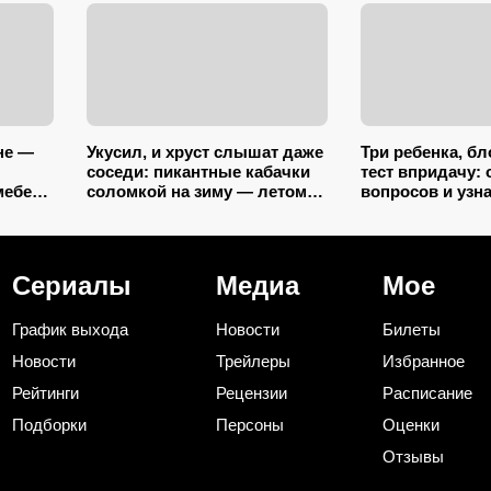
не —
Укусил, и хруст слышат даже
Три ребенка, бл
соседи: пикантные кабачки
тест впридачу: 
мебель
соломкой на зиму — летом
вопросов и узна
зится
закатываю только так
хорошо вы пом
«Мужики!..»
Сериалы
Медиа
Мое
График выхода
Новости
Билеты
Новости
Трейлеры
Избранное
Рейтинги
Рецензии
Расписание
Подборки
Персоны
Оценки
Отзывы