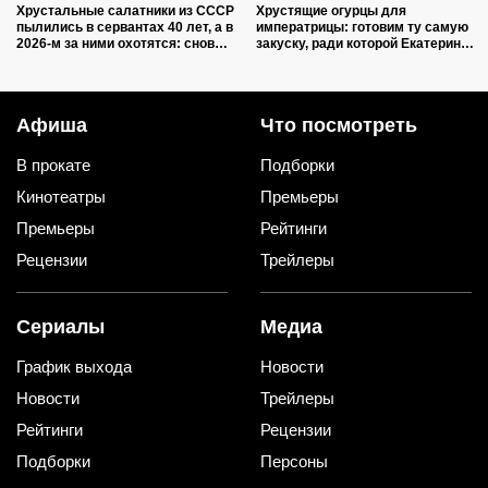
Хрустальные салатники из СССР
Хрустящие огурцы для
пылились в сервантах 40 лет, а в
императрицы: готовим ту самую
2026-м за ними охотятся: снова в
закуску, ради которой Екатерина
моде и дорожают
II закатывала пирушки
Афиша
Что посмотреть
В прокате
Подборки
Кинотеатры
Премьеры
Премьеры
Рейтинги
Рецензии
Трейлеры
Сериалы
Медиа
График выхода
Новости
Новости
Трейлеры
Рейтинги
Рецензии
Подборки
Персоны