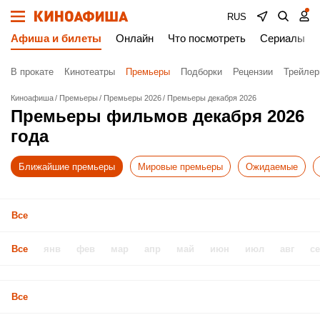
RUS
Афиша и билеты
Онлайн
Что посмотреть
Сериалы
В прокате
Кинотеатры
Премьеры
Подборки
Рецензии
Трейле
Киноафиша
Премьеры
Премьеры 2026
Премьеры декабря 2026
Премьеры фильмов декабря 2026
года
Ближайшие премьеры
Мировые премьеры
Ожидаемые
Все
Все
янв
фев
мар
апр
май
июн
июл
авг
с
Все