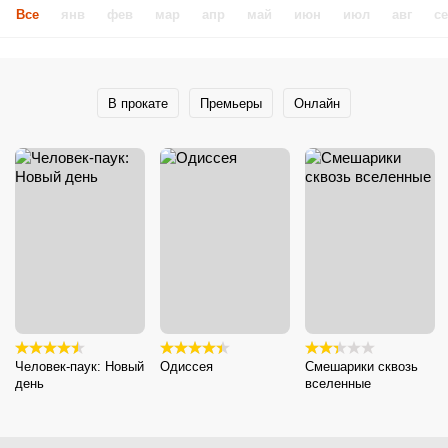
Все
янв
фев
мар
апр
май
июн
июл
авг
с
В прокате
Премьеры
Онлайн
Человек-паук: Новый
Одиссея
Смешарики сквозь
день
вселенные