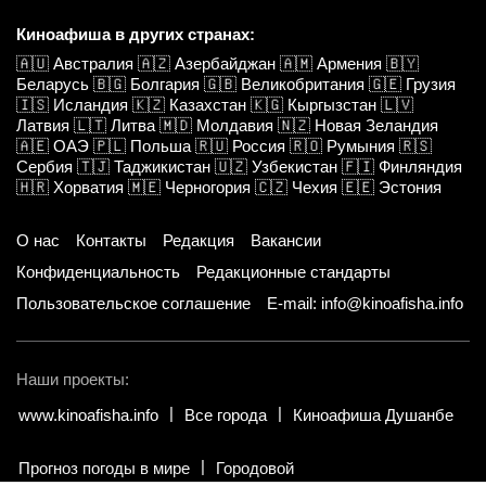
Киноафиша в других странах:
🇦🇺
Австралия
🇦🇿
Азербайджан
🇦🇲
Армения
🇧🇾
Беларусь
🇧🇬
Болгария
🇬🇧
Великобритания
🇬🇪
Грузия
🇮🇸
Исландия
🇰🇿
Казахстан
🇰🇬
Кыргызстан
🇱🇻
Латвия
🇱🇹
Литва
🇲🇩
Молдавия
🇳🇿
Новая Зеландия
🇦🇪
ОАЭ
🇵🇱
Польша
🇷🇺
Россия
🇷🇴
Румыния
🇷🇸
Сербия
🇹🇯
Таджикистан
🇺🇿
Узбекистан
🇫🇮
Финляндия
🇭🇷
Хорватия
🇲🇪
Черногория
🇨🇿
Чехия
🇪🇪
Эстония
О нас
Контакты
Редакция
Вакансии
Конфиденциальность
Редакционные стандарты
Пользовательское соглашение
E-mail: info@kinoafisha.info
Наши проекты:
www.kinoafisha.info
Все города
Киноафиша Душанбе
Прогноз погоды в мире
Городовой