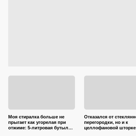
Моя стиралка больше не
Отказался от стеклянн
прыгает как угорелая при
перегородки, но и к
отжиме: 5-литровая бутылка
целлофановой шторке
сэкономила на ремонте
вернусь: от брызг в ва