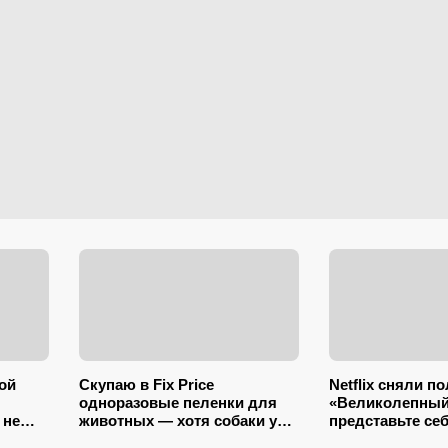
ой
Скупаю в Fix Price
Netflix сняли п
одноразовые пеленки для
«Великолепный
 не
животных — хотя собаки у
представьте се
нной в
меня нет: 10+ вариантов
шляхтичах и кр