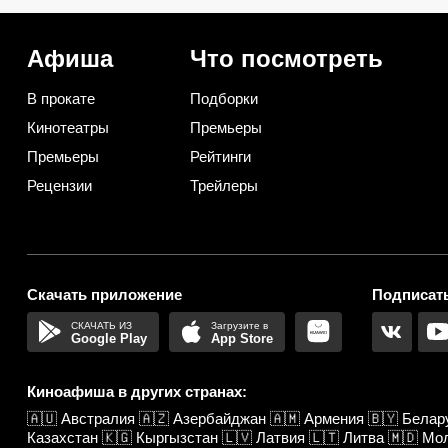
несколько тысяч рублей
2026 году спасает тако
вариант
Афиша
Что посмотреть
В прокате
Подборки
Кинотеатры
Премьеры
Премьеры
Рейтинги
Рецензии
Трейлеры
Скачать приложение
Подписать
Google Play
App Store
Киноафиша в других странах:
🇦🇺
Австралия
🇦🇿
Азербайджан
🇦🇲
Армения
🇧🇾
Белар
Казахстан
🇰🇬
Кыргызстан
🇱🇻
Латвия
🇱🇹
Литва
🇲🇩
Мо