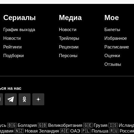
й
использования их дома и на
духе «Офиса»
даче
Сериалы
Медиа
Мое
График выхода
Новости
Билеты
Новости
Трейлеры
Избранное
Рейтинги
Рецензии
Расписание
Подборки
Персоны
Оценки
Отзывы
ся на нас
усь
🇧🇬
Болгария
🇬🇧
Великобритания
🇬🇪
Грузия
🇮🇸
Ислан
лдавия
🇳🇿
Новая Зеландия
🇦🇪
ОАЭ
🇵🇱
Польша
🇷🇺
Росси