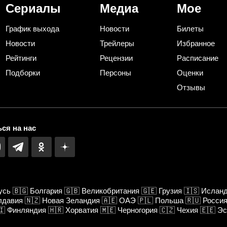
Сериалы
Медиа
Мое
График выхода
Новости
Билеты
Новости
Трейлеры
Избранное
Рейтинги
Рецензии
Расписание
Подборки
Персоны
Оценки
Отзывы
ся на нас
усь
🇧🇬
Болгария
🇬🇧
Великобритания
🇬🇪
Грузия
🇮🇸
Ислан
лдавия
🇳🇿
Новая Зеландия
🇦🇪
ОАЭ
🇵🇱
Польша
🇷🇺
Росси
🇮
Финляндия
🇭🇷
Хорватия
🇲🇪
Черногория
🇨🇿
Чехия
🇪🇪
Эс