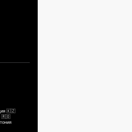
дия
🇰🇿
я
🇷🇴
тония