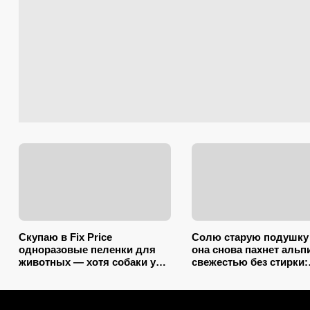
Скупаю в Fix Price
Солю старую подушку 
одноразовые пеленки для
она снова пахнет альп
животных — хотя собаки у
свежестью без стирки:
меня нет: 10+ вариантов
зарубите на носу прос
использования их дома и на
хитрость от желтых пя
даче