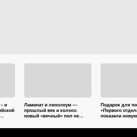
– и
Ламинат и линолеум —
Подарок для п
ийской
прошлый век и колхоз:
«Первого отдел
новый «вечный» пол не
показали нову
тую
разбухает от воды и
торжественную 
тен
выглядит на миллион
сезона (фото)