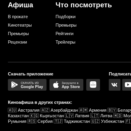
Афиша
Что посмотреть
В прокате
Подборки
Кинотеатры
Премьеры
Премьеры
Рейтинги
Рецензии
Трейлеры
Скачать приложение
Подписать
Google Play
App Store
Киноафиша в других странах:
🇦🇺
Австралия
🇦🇿
Азербайджан
🇦🇲
Армения
🇧🇾
Белар
Казахстан
🇰🇬
Кыргызстан
🇱🇻
Латвия
🇱🇹
Литва
🇲🇩
Мо
Румыния
🇷🇸
Сербия
🇹🇯
Таджикистан
🇺🇿
Узбекистан
🇫