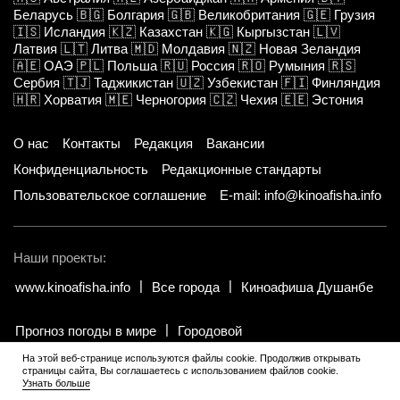
Беларусь
🇧🇬
Болгария
🇬🇧
Великобритания
🇬🇪
Грузия
🇮🇸
Исландия
🇰🇿
Казахстан
🇰🇬
Кыргызстан
🇱🇻
Латвия
🇱🇹
Литва
🇲🇩
Молдавия
🇳🇿
Новая Зеландия
🇦🇪
ОАЭ
🇵🇱
Польша
🇷🇺
Россия
🇷🇴
Румыния
🇷🇸
Сербия
🇹🇯
Таджикистан
🇺🇿
Узбекистан
🇫🇮
Финляндия
🇭🇷
Хорватия
🇲🇪
Черногория
🇨🇿
Чехия
🇪🇪
Эстония
О нас
Контакты
Редакция
Вакансии
Конфиденциальность
Редакционные стандарты
Пользовательское соглашение
E-mail: info@kinoafisha.info
Наши проекты:
www.kinoafisha.info
Все города
Киноафиша Душанбе
Прогноз погоды в мире
Городовой
На этой веб-странице используются файлы cookie. Продолжив открывать
страницы сайта, Вы соглашаетесь с использованием файлов cookie.
© 2002-2026 Все права и материалы принадлежат «Киноафиша».
.
Узнать больше
Копирование информации только с письменного разрешения