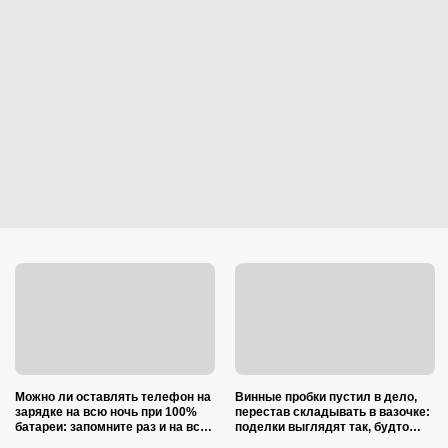
Можно ли оставлять телефон на
Винные пробки пустил в дело,
зарядке на всю ночь при 100%
перестав складывать в вазочке:
батареи: запомните раз и на всю
поделки выглядят так, будто
жизнь (многие ошибаются)
делали итальянские мастера