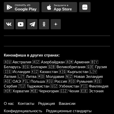
Google Play
App Store
Киноафиша в других странах:
🇦🇺
Австралия
🇦🇿
Азербайджан
🇦🇲
Армения
🇧🇾
Беларусь
🇧🇬
Болгария
🇬🇧
Великобритания
🇬🇪
Грузия
🇮🇸
Исландия
🇰🇿
Казахстан
🇰🇬
Кыргызстан
🇱🇻
Латвия
🇱🇹
Литва
🇲🇩
Молдавия
🇳🇿
Новая Зеландия
🇦🇪
ОАЭ
🇵🇱
Польша
🇷🇺
Россия
🇷🇴
Румыния
🇷🇸
Сербия
🇹🇯
Таджикистан
🇺🇿
Узбекистан
🇫🇮
Финляндия
🇭🇷
Хорватия
🇲🇪
Черногория
🇨🇿
Чехия
🇪🇪
Эстония
О нас
Контакты
Редакция
Вакансии
Конфиденциальность
Редакционные стандарты