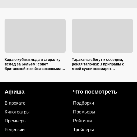
Кидаю кубики льда в стиралку
Тараканы сбегут к соседям,
вслед за бельём: совет
роняя тапочки: 3 приправы с
британской хозяйки сэкономил
моей кухни кошмарят
кучу времени (и немного денег)
вредителей сильнее дихлофоса
Афиша
Что посмотреть
В прокате
Подборки
Кинотеатры
Премьеры
Премьеры
Рейтинги
Рецензии
Трейлеры